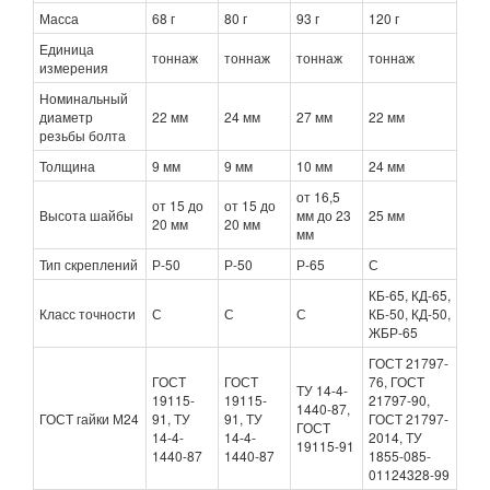
Масса
68 г
80 г
93 г
120 г
Единица
тоннаж
тоннаж
тоннаж
тоннаж
измерения
Номинальный
диаметр
22 мм
24 мм
27 мм
22 мм
резьбы болта
Толщина
9 мм
9 мм
10 мм
24 мм
от 16,5
от 15 до
от 15 до
Высота шайбы
мм до 23
25 мм
20 мм
20 мм
мм
Тип скреплений
Р-50
Р-50
Р-65
С
КБ-65, КД-65,
Класс точности
С
С
С
КБ-50, КД-50,
ЖБР-65
ГОСТ 21797-
ГОСТ
ГОСТ
76, ГОСТ
ТУ 14-4-
19115-
19115-
21797-90,
1440-87,
ГОСТ гайки М24
91, ТУ
91, ТУ
ГОСТ 21797-
ГОСТ
14-4-
14-4-
2014, ТУ
19115-91
1440-87
1440-87
1855-085-
01124328-99