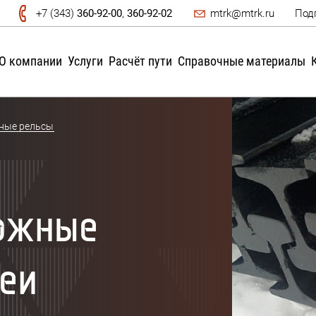
+7 (343)
360-92-00
,
360-92-02
mtrk@mtrk.ru
Под
О компании
Услуги
Расчёт пути
Справочные материалы
ные рельсы
ожные
еи