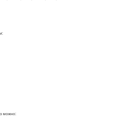
м:
з можно: