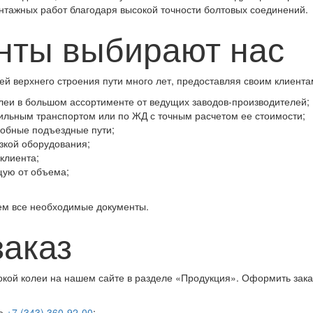
нтажных работ благодаря высокой точности болтовых соединений.
нты выбирают нас
й верхнего строения пути много лет, предоставляя своим клиента
еи в большом ассортименте от ведущих заводов-производителей;
бильным транспортом или по ЖД с точным расчетом ее стоимости;
добные подъездные пути;
езкой оборудования;
клиента;
щую от объема;
ем все необходимые документы.
заказ
окой колеи на нашем сайте в разделе «Продукция». Оформить зака
ге
+7 (343) 360-92-00
;