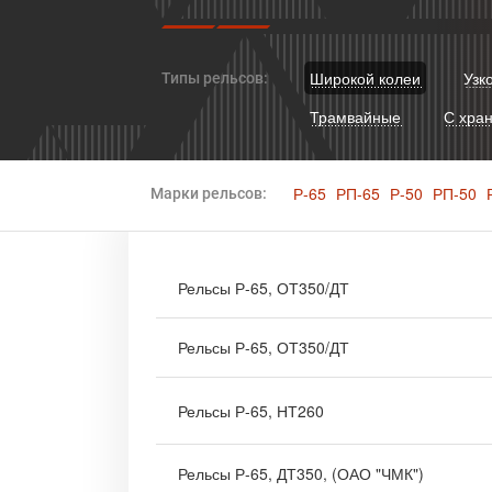
Широкой колеи
Узк
Типы рельсов:
Трамвайные
С хра
Р-65
РП-65
Р-50
РП-50
Марки рельсов:
Рельсы Р-65, ОТ350/ДТ
Рельсы Р-65, ОТ350/ДТ
Рельсы Р-65, НТ260
Рельсы Р-65, ДТ350, (ОАО "ЧМК")