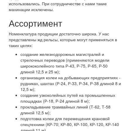
использовались. При сотрудничестве с нами такие
махинации исключены.
Ассортимент
Номенклатура продукции достаточно широка. У нас
представлены жд рельсы, которые могут применяться в
таких целях:
создание железнодорожных магистралей и
стрелочных переводов (применяются модели
ширококолейного типа Р-43, Р-75, Р-65, Р-50
длиной 12,5 и 25 м);
организация колеи на добывающих предприятиях -
рудниках, шахтах (Р-24, Р-33, Р-34, Р-38 длиной 8 и
12,5 м);
создание узкоколейных путей на промышленных
площадках (Р-18, Р-24 длиной 8 м);
прокладывание трамвайных линий (Т-62, Т-58
длиной 12,5 м);
подготовка колеи для перемещения крановой
спецтехники (КР-70; КР-80, КР-100, КР-120, КР-140
длиной 11 м).