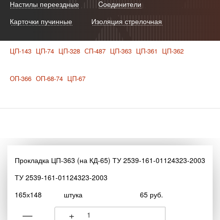
Настилы переездные
Cоединители
Карточки пучинные
Изоляция стрелочная
ЦП-143
ЦП-74
ЦП-328
СП-487
ЦП-363
ЦП-361
ЦП-362
ОП-366
ОП-68-74
ЦП-67
Прокладка ЦП-363 (на КД-65) ТУ 2539-161-01124323-2003
ТУ 2539-161-01124323-2003
165х148
штука
65 руб.
—
+