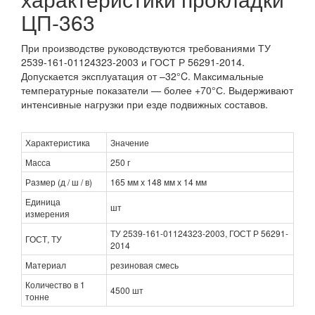
ЦП-363
При производстве руководствуются требованиями ТУ
2539-161-01124323-2003 и ГОСТ Р 56291-2014.
Допускается эксплуатация от –32°C. Максимальные
температурные показатели — более +70°С. Выдерживают
интенсивные нагрузки при езде подвижных составов.
Характеристика
Значение
Масса
250 г
Размер (д / ш / в)
165 мм х 148 мм х 14 мм
Единица
шт
измерения
ТУ 2539-161-01124323-2003, ГОСТ Р 56291-
ГОСТ, ТУ
2014
Материал
резиновая смесь
Количество в 1
4500 шт
тонне