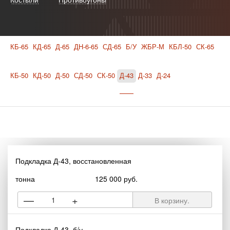
КБ-65
КД-65
Д-65
ДН-6-65
СД-65
Б/У
ЖБР-М
КБЛ-50
СК-65
КБ-50
КД-50
Д-50
СД-50
СК-50
Д-43
Д-33
Д-24
Подкладка Д-43, восстановленная
тонна
125 000 руб.
—
+
В корзину.
Подкладка Д-43, б/у