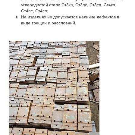
углеродистой стали Ст3кп, Ст3пс, Ст3сп, Ст4кп,
Ст4пс, Ст4сп;
На изделиях не допускается наличие дефектов в
виде трещин и расслоений.