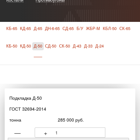
КБ-65
КД-65
Д-65
ДН-6-65
СД-65
Б/У
ЖБР-М
КБЛ-50
СК-65
КБ-50
КД-50
Д-50
СД-50
СК-50
Д-43
Д-33
Д-24
Подкладка Д-50
ГОСТ 32694-2014
тонна
285 000 руб.
—
+