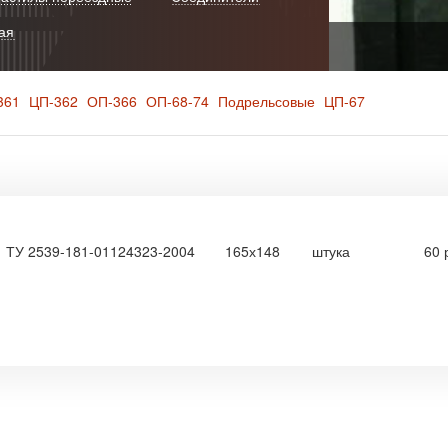
ая
361
ЦП-362
ОП-366
ОП-68-74
Подрельсовые
ЦП-67
ТУ 2539-181-01124323-2004
165х148
штука
60 